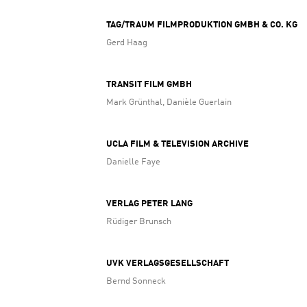
TAG/TRAUM FILMPRODUKTION GMBH & CO. KG
Gerd Haag
TRANSIT FILM GMBH
Mark Grünthal, Danièle Guerlain
UCLA FILM & TELEVISION ARCHIVE
Danielle Faye
VERLAG PETER LANG
Rüdiger Brunsch
UVK VERLAGSGESELLSCHAFT
Bernd Sonneck