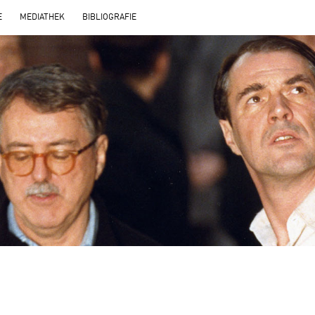
E
MEDIATHEK
BIBLIOGRAFIE
‹
›