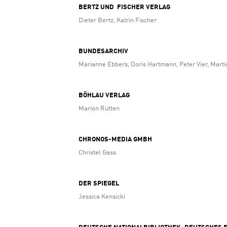
BERTZ UND FISCHER VERLAG
Dieter Bertz, Katrin Fischer
BUNDESARCHIV
Marianne Ebbers, Doris Hartmann, Peter Vier, Mart
BÖHLAU VERLAG
Marion Rütten
CHRONOS-MEDIA GMBH
Christel Gass
DER SPIEGEL
Jessica Kensicki