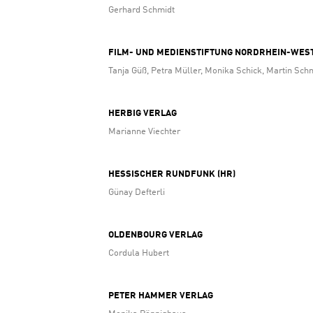
Gerhard Schmidt
FILM- UND MEDIENSTIFTUNG NORDRHEIN-WES
Tanja Güß, Petra Müller, Monika Schick, Martin Sch
HERBIG VERLAG
Marianne Viechter
HESSISCHER RUNDFUNK (HR)
Günay Defterli
OLDENBOURG VERLAG
Cordula Hubert
PETER HAMMER VERLAG