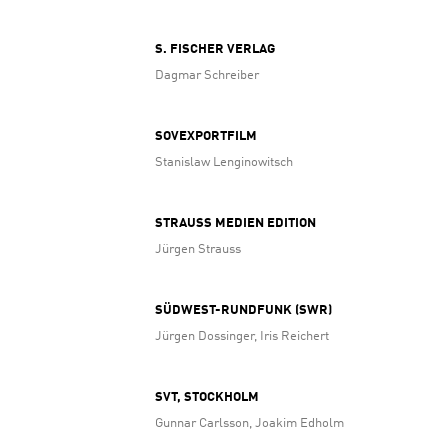
S. FISCHER VERLAG
Dagmar Schreiber
SOVEXPORTFILM
Stanislaw Lenginowitsch
STRAUSS MEDIEN EDITION
Jürgen Strauss
SÜDWEST-RUNDFUNK (SWR)
Jürgen Dossinger, Iris Reichert
SVT, STOCKHOLM
Gunnar Carlsson, Joakim Edholm