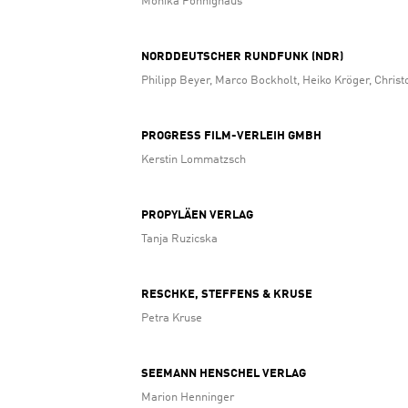
Monika Pönnighaus
NORDDEUTSCHER RUNDFUNK (NDR)
Philipp Beyer, Marco Bockholt, Heiko Kröger, Christ
PROGRESS FILM-VERLEIH GMBH
Kerstin Lommatzsch
PROPYLÄEN VERLAG
Tanja Ruzicska
RESCHKE, STEFFENS & KRUSE
Petra Kruse
SEEMANN HENSCHEL VERLAG
Marion Henninger