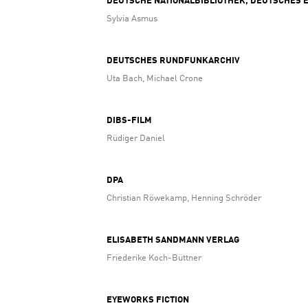
DEUTSCHE NATIONALBIBLIOTHEK, DEUTSCHES EX
Sylvia Asmus
DEUTSCHES RUNDFUNKARCHIV
Uta Bach, Michael Crone
DIBS-FILM
Rüdiger Daniel
DPA
Christian Röwekamp, Henning Schröder
ELISABETH SANDMANN VERLAG
Friederike Koch-Büttner
EYEWORKS FICTION