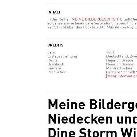
INHALT
In der Reihen
MEINE BILDERGESCHICHTE
lädt Hei
zu dem sie eine besondere Verbindung haben. In die
22.7.1996) über das Pop-Art-Bild
May be
von Roy L
CREDITS
Jahr
1991
Erstausstrahlung
Deutschland; Zwe
Regie
Heinrich Breloer
Drehbuch
Heinrich Breloer
Kamera
Manfred Scheer
Produktion
Gerhard Schmidt S
[Mehr Information
Meine Bilderg
Niedecken und
Dine Storm W